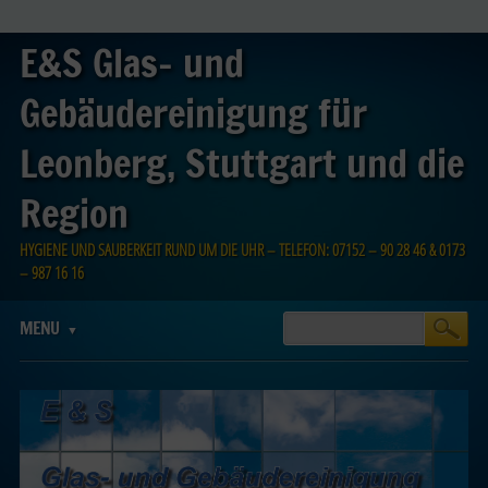
E&S Glas- und
Gebäudereinigung für
Leonberg, Stuttgart und die
Region
HYGIENE UND SAUBERKEIT RUND UM DIE UHR – TELEFON: 07152 – 90 28 46 & 0173
– 987 16 16
Main menu
Skip
MENU
to
content