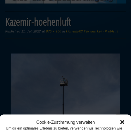
Kazemir-hoehenluft
Published
11. Juli 2022
at
675 × 900
in
Höhenluft? Für uns kein Problem!
Cookie-Zustimmung verwalten
Um dir ein optimales Erlebnis zu bieten, verwenden wir Technologien wie