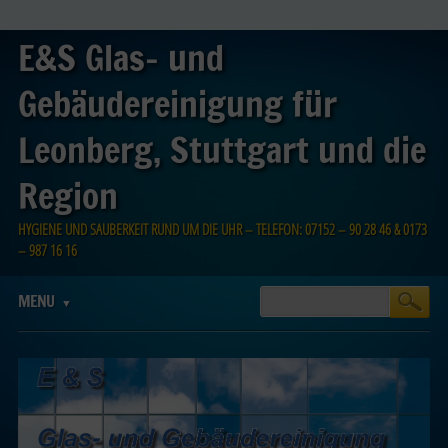
E&S Glas- und
Gebäudereinigung für
Leonberg, Stuttgart und die
Region
HYGIENE UND SAUBERKEIT RUND UM DIE UHR – TELEFON: 07152 – 90 28 46 & 0173
– 987 16 16
Main menu
Skip
MENU
to
content