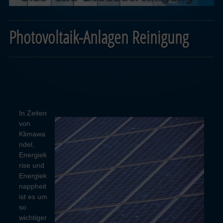
Photovoltaik-Anlagen Reinigung
In Zeiten
von
Klimawa
ndel,
Energiek
rise und
Energiek
nappheit
ist es um
so
wichtiger