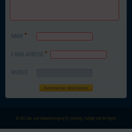
*
NAME
*
E-MAIL-ADRESSE
WEBSITE
© E&S Glas- und Gebäudereinigung für Leonberg, Stuttgart und die Region