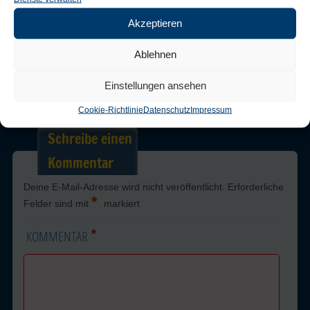
Akzeptieren
Trackbacks are closed, but you can
post a comment
.
Ablehnen
Einstellungen ansehen
Next →
Cookie-Richtlinie
Datenschutz
Impressum
Schreibe einen
Kommentar
Deine E-Mail-Adresse wird nicht veröffentlicht.
Erforderliche
*
Felder sind mit
markiert
*
KOMMENTAR