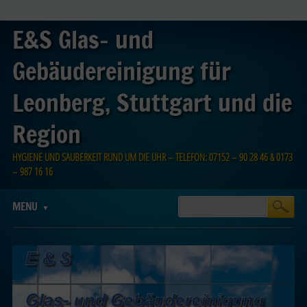
E&S Glas- und
Gebäudereinigung für
Leonberg, Stuttgart und die
Region
HYGIENE UND SAUBERKEIT RUND UM DIE UHR – TELEFON: 07152 – 90 28 46 & 0173
– 987 16 16
Main menu
Skip
MENU
to
content