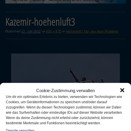
Kazemir-hoehenluft3
Published
11. Juli 2022
at
900 × 675
in
Höhenluft? Für uns kein Problem!
Cookie-Zustimmung verwalten
Um dir ein optimales Erlebnis zu bieten, verwenden wir Technologien wie
Cookies, um Geräteinformationen zu speichern und/oder darauf
zuzugreifen. Wenn du diesen Technologien zustimmst, können wir Daten
wie das Surfverhalten oder eindeutige IDs auf dieser Website verarbeiten.
Wenn du deine Zustimmung nicht erteilst oder zurückziehst, können
bestimmte Merkmale und Funktionen beeinträchtigt werden.
Dienste verwalten