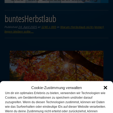
buntesHerbstlaub
Published
24. April 2025
at
1240 × 883
in
Warum Herbstlaub nicht (immer)
liegen bleiben sollte…
Cookie-Zustimmung verwalten
Um dir ein optimales Erlebnis zu bieten, verwenden wir Technologien wie
Cookies, um Geräteinformationen zu speichern und/oder darauf
zuzugreifen. Wenn du diesen Technologien zustimmst, können wir Daten
wie das Surfverhalten oder eindeutige IDs auf dieser Website verarbeiten.
Wenn du deine Zustimmung nicht erteilst oder zurückziehst, können