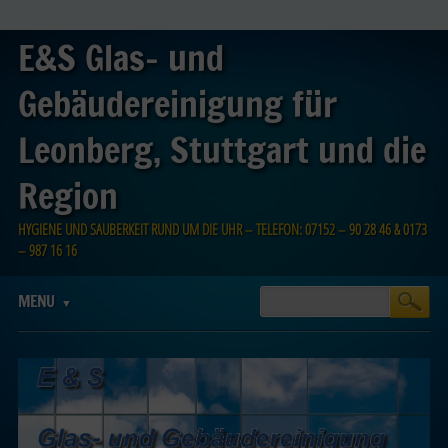
E&S Glas- und
Gebäudereinigung für
Leonberg, Stuttgart und die
Region
HYGIENE UND SAUBERKEIT RUND UM DIE UHR – TELEFON: 07152 – 90 28 46 & 0173
– 987 16 16
Main menu
Skip
MENU
to
content