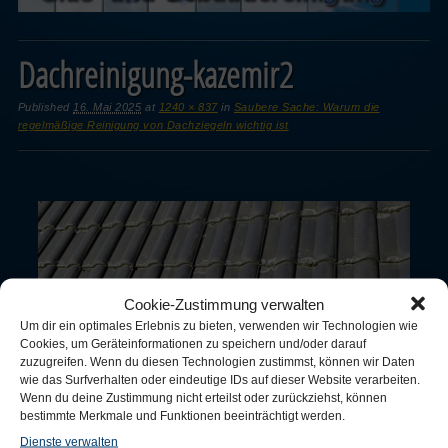
Dachreinigung-kazemir2
Published
16. Mai 2025
at
1240 × 837
in
Saubere Sache: Warum die
regelmäßige Reinigung von Dachziegeln wichtig ist
Cookie-Zustimmung verwalten
Um dir ein optimales Erlebnis zu bieten, verwenden wir Technologien wie
Cookies, um Geräteinformationen zu speichern und/oder darauf
zuzugreifen. Wenn du diesen Technologien zustimmst, können wir Daten
wie das Surfverhalten oder eindeutige IDs auf dieser Website verarbeiten.
Wenn du deine Zustimmung nicht erteilst oder zurückziehst, können
bestimmte Merkmale und Funktionen beeinträchtigt werden.
Dienste verwalten