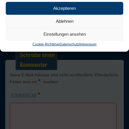
Akzeptieren
Trackbacks are closed, but you can
post a comment
.
Ablehnen
Einstellungen ansehen
← Previous
Next →
Cookie-Richtlinie
Datenschutz
Impressum
Schreibe einen
Kommentar
Deine E-Mail-Adresse wird nicht veröffentlicht.
Erforderliche
*
Felder sind mit
markiert
*
KOMMENTAR