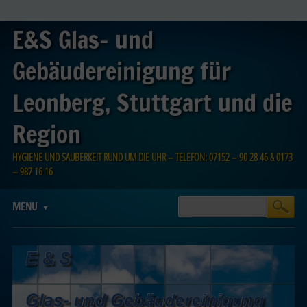
E&S Glas- und
Gebäudereinigung für
Leonberg, Stuttgart und die
Region
HYGIENE UND SAUBERKEIT RUND UM DIE UHR – TELEFON: 07152 – 90 28 46 & 0173
– 987 16 16
Main menu
Skip
MENU
to
content