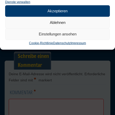
Dienste verwalten
Akzeptieren
Trackbacks are closed, but you can
post a comment
.
Ablehnen
Einstellungen ansehen
Next →
Cookie-Richtlinie
Datenschutz
Impressum
Schreibe einen
Kommentar
Deine E-Mail-Adresse wird nicht veröffentlicht.
Erforderliche
*
Felder sind mit
markiert
*
KOMMENTAR