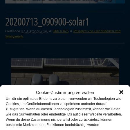
20200713_090900-solar1
Published
27. Oktober 2020
at
900 × 675
in
Reinigen von Dachflächen und
Solarpanels
Cookie-Zustimmung verwalten
Um dir ein optimales Erlebnis zu bieten, verwenden wir Technologien wie
Cookies, um Geräteinformationen zu speichern und/oder darauf
zuzugreifen. Wenn du diesen Technologien zustimmst, können wir Daten
wie das Surfverhalten oder eindeutige IDs auf dieser Website verarbeiten.
Wenn du deine Zustimmung nicht erteilst oder zurückziehst, können
bestimmte Merkmale und Funktionen beeinträchtigt werden.