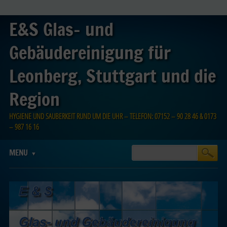
E&S Glas- und
Gebäudereinigung für
Leonberg, Stuttgart und die
Region
HYGIENE UND SAUBERKEIT RUND UM DIE UHR – TELEFON: 07152 – 90 28 46 & 0173
– 987 16 16
Main menu
Skip
MENU
to
content