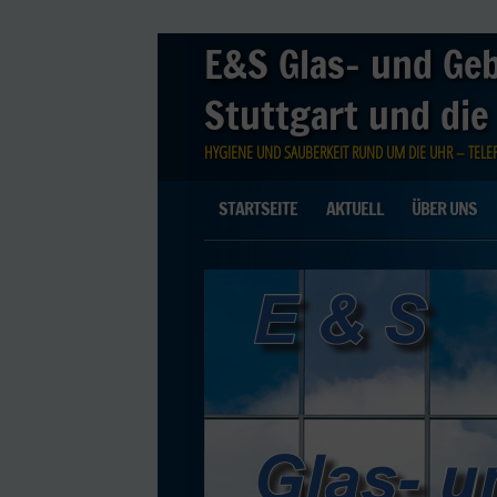
E&S Glas- und Ge
Stuttgart und die
HYGIENE UND SAUBERKEIT RUND UM DIE UHR – TELEFO
Main menu
Skip
STARTSEITE
AKTUELL
ÜBER UNS
to
content