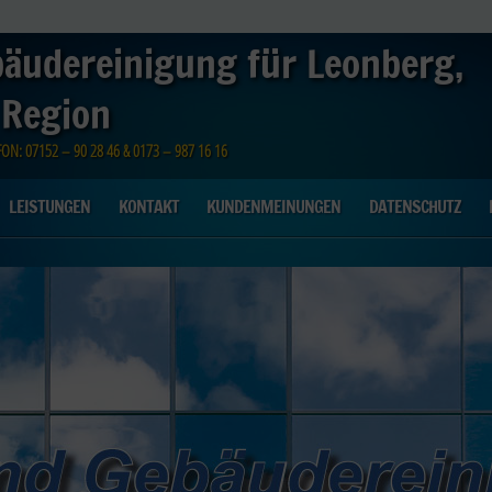
bäudereinigung für Leonberg,
 Region
N: 07152 – 90 28 46 & 0173 – 987 16 16
LEISTUNGEN
KONTAKT
KUNDENMEINUNGEN
DATENSCHUTZ