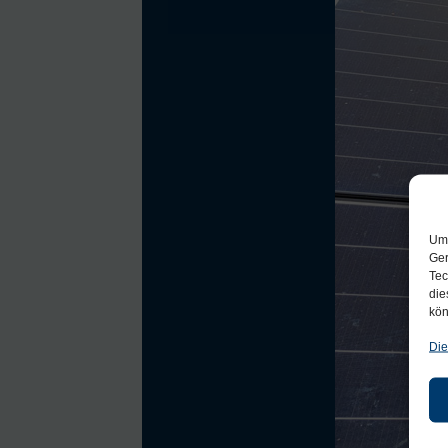
Um 
Ger
Tec
die
kön
Die