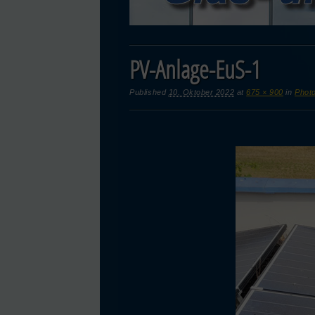
PV-Anlage-EuS-1
Published
10. Oktober 2022
at
675 × 900
in
Photo