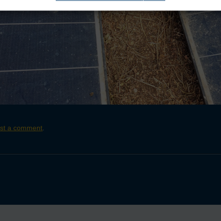
st a comment
.