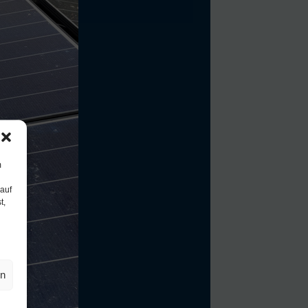
m
 auf
t,
en