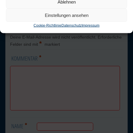
Ablehnen
Schreibe einen
Einstellungen ansehen
Kommentar
Cookie-Richtlinie
Datenschutz
Impressum
Deine E-Mail-Adresse wird nicht veröffentlicht.
Erforderliche
*
Felder sind mit
markiert
*
KOMMENTAR
*
NAME