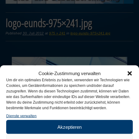
logo-eunds-975×241.jpg
Published
30. Juli 2012
at
975 × 241
in
logo-eunds-975×241.jpg
Cookie-Zustimmung verwalten
Um dir ein optimales Erlebnis zu bieten, verwenden wir Technologien wie
Cookies, um Geräteinformationen zu speichern und/oder darauf
zuzugreifen. Wenn du diesen Technologien zustimmst, können wir Daten
http://www.xn--glas-gebudereinigung-leonberg-7pc.de/wp-
wie das Surfverhalten oder eindeutige IDs auf dieser Website verarbeiten.
content/uploads/2012/07/logo-eunds-975×241.jpg
Wenn du deine Zustimmung nicht erteilst oder zurückziehst, können
bestimmte Merkmale und Funktionen beeinträchtigt werden.
Post a comment
or leave a trackback:
Trackback URL
.
Dienste verwalten
Akzeptieren
← Previous
Next →