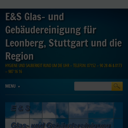
E&S Glas- und
Gebäudereinigung für
Leonberg, Stuttgart und die
Region
HYGIENE UND SAUBERKEIT RUND UM DIE UHR – TELEFON: 07152 – 90 28 46 & 0173
– 987 16 16
Main menu
Skip
MENU
to
content