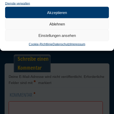
Dienste verwalten
Badreinigung im Haushalt
Akzeptieren
Trackbacks are closed, but you can
post a comment
.
Ablehnen
Einstellungen ansehen
← Previous
Cookie-Richtlinie
Datenschutz
Impressum
Schreibe einen
Kommentar
Deine E-Mail-Adresse wird nicht veröffentlicht.
Erforderliche
*
Felder sind mit
markiert
*
KOMMENTAR