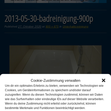
2013-05-30-badreinigung-900p
Published
27. Oktober 2020
at
900 × 675
in
Unterhaltsreinigung
Cookie-Zustimmung verwalten
Um dir ein optimales Erlebnis zu bieten, verwenden wir Technologien wie
Cookies, um Geräteinformationen zu speichern und/oder darauf
zuzugreifen. Wenn du diesen Technologien zustimmst, können wir Daten
wie das Surfverhalten oder eindeutige IDs auf dieser Website verarbeiten.
Wenn du deine Zustimmung nicht erteilst oder zurückziehst, können
bestimmte Merkmale und Funktionen beeinträchtigt werden.