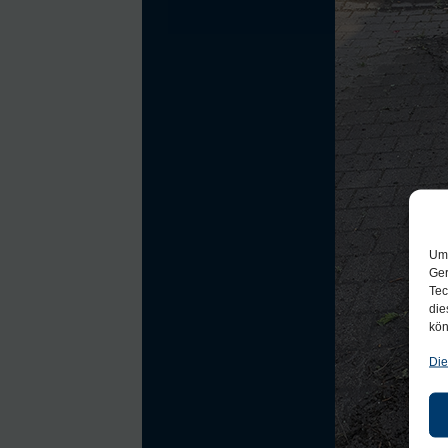
Um 
Ger
Tec
die
kön
Die