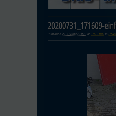
20200731_171609-einf
Published
27. Oktober 2020
at
675 × 900
in
Haus