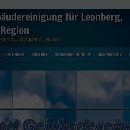
bäudereinigung für Leonberg,
 Region
N: 07152 – 90 28 46 & 0173 – 987 16 16
LEISTUNGEN
KONTAKT
KUNDENMEINUNGEN
DATENSCHUTZ