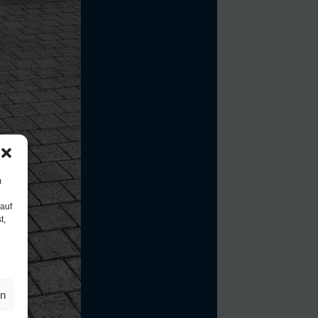
m
 auf
t,
en