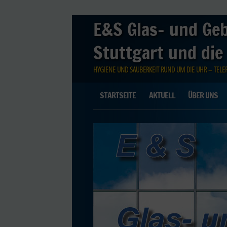
E&S Glas- und Ge
Stuttgart und die
HYGIENE UND SAUBERKEIT RUND UM DIE UHR – TELEFO
Main menu
Skip
STARTSEITE
AKTUELL
ÜBER UNS
to
content