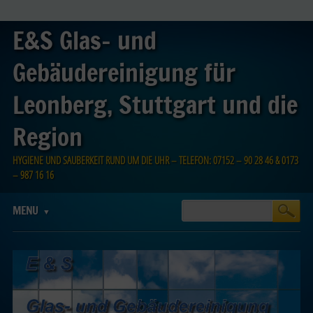
E&S Glas- und
Gebäudereinigung für
Leonberg, Stuttgart und die
Region
HYGIENE UND SAUBERKEIT RUND UM DIE UHR – TELEFON: 07152 – 90 28 46 & 0173
– 987 16 16
Main menu
Skip
MENU
to
content