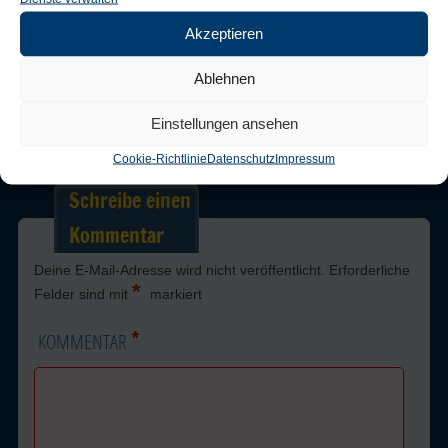
Gebäude-/Bodenreinigung
Akzeptieren
Post a comment
or leave a trackback:
Trackback URL
.
Ablehnen
Einstellungen ansehen
← Previous
Next →
Cookie-Richtlinie
Datenschutz
Impressum
Schreibe einen
Kommentar
Deine E-Mail-Adresse wird nicht veröffentlicht.
Erforderliche
*
Felder sind mit
markiert
*
KOMMENTAR