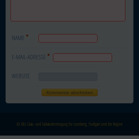
*
NAME
*
E-MAIL-ADRESSE
WEBSITE
© E&S Glas- und Gebäudereinigung für Leonberg, Stuttgart und die Region