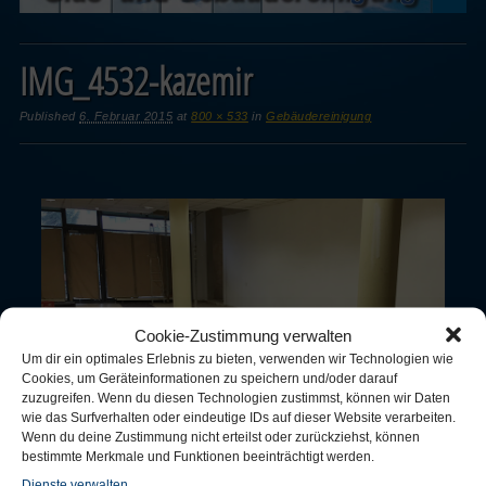
IMG_4532-kazemir
Published
6. Februar 2015
at
800 × 533
in
Gebäudereinigung
Cookie-Zustimmung verwalten
Um dir ein optimales Erlebnis zu bieten, verwenden wir Technologien wie
Cookies, um Geräteinformationen zu speichern und/oder darauf
zuzugreifen. Wenn du diesen Technologien zustimmst, können wir Daten
wie das Surfverhalten oder eindeutige IDs auf dieser Website verarbeiten.
Wenn du deine Zustimmung nicht erteilst oder zurückziehst, können
bestimmte Merkmale und Funktionen beeinträchtigt werden.
Dienste verwalten