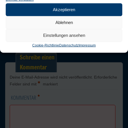
Gebäude-/Bodenreinigung
Akzeptieren
Post a comment
or leave a trackback:
Trackback URL
.
Ablehnen
Einstellungen ansehen
← Previous
Next →
Cookie-Richtlinie
Datenschutz
Impressum
Schreibe einen
Kommentar
Deine E-Mail-Adresse wird nicht veröffentlicht.
Erforderliche
*
Felder sind mit
markiert
*
KOMMENTAR