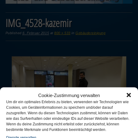
IMG_4528-kazemir
Published
6. Februar 2015
at
800 × 533
in
Gebäudereinigung
Cookie-Zustimmung verwalten
Um dir ein optimales Erlebnis zu bieten, verwenden wir Technologien wie
Cookies, um Geräteinformationen zu speichern und/oder darauf
zuzugreifen. Wenn du diesen Technologien zustimmst, können wir Daten
wie das Surfverhalten oder eindeutige IDs auf dieser Website verarbeiten.
Wenn du deine Zustimmung nicht erteilst oder zurückziehst, können
bestimmte Merkmale und Funktionen beeinträchtigt werden.
Dienste verwalten