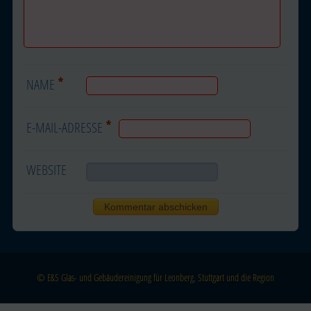
*
NAME
*
E-MAIL-ADRESSE
WEBSITE
© E&S Glas- und Gebäudereinigung für Leonberg, Stuttgart und die Region