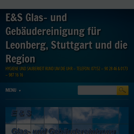
E&S Glas- und
Gebäudereinigung für
Leonberg, Stuttgart und die
Region
HYGIENE UND SAUBERKEIT RUND UM DIE UHR – TELEFON: 07152 – 90 28 46 & 0173
– 987 16 16
Main menu
Skip
MENU
to
content