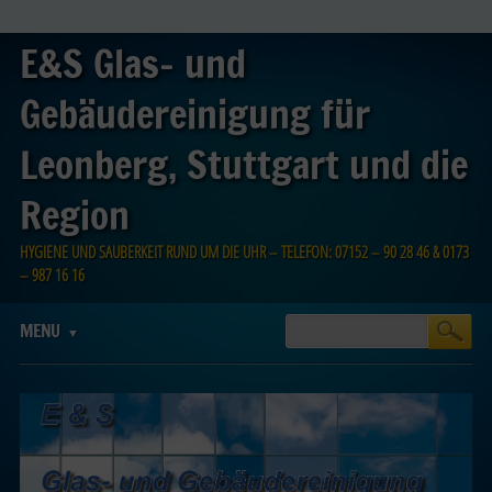
E&S Glas- und
Gebäudereinigung für
Leonberg, Stuttgart und die
Region
HYGIENE UND SAUBERKEIT RUND UM DIE UHR – TELEFON: 07152 – 90 28 46 & 0173
– 987 16 16
Main menu
Skip
MENU
to
content