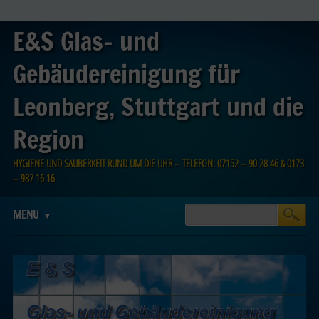
E&S Glas- und
Gebäudereinigung für
Leonberg, Stuttgart und die
Region
HYGIENE UND SAUBERKEIT RUND UM DIE UHR – TELEFON: 07152 – 90 28 46 & 0173
– 987 16 16
Main menu
Skip
MENU
to
content