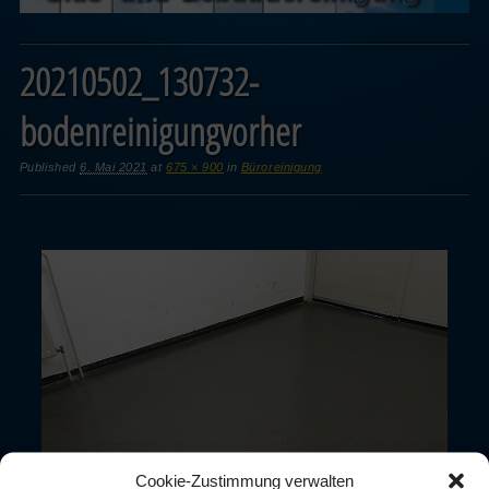
20210502_130732-
bodenreinigungvorher
Published
6. Mai 2021
at
675 × 900
in
Büroreinigung
Cookie-Zustimmung verwalten