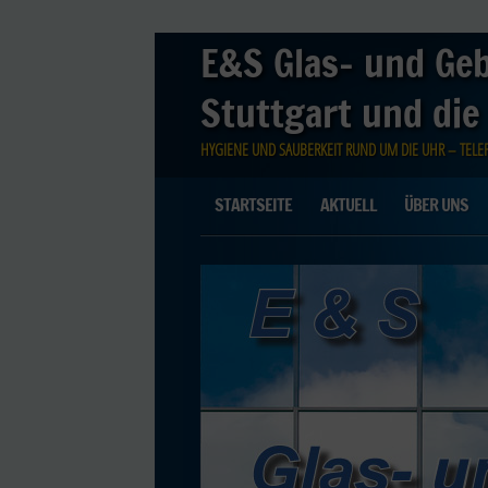
E&S Glas- und Ge
Stuttgart und die
HYGIENE UND SAUBERKEIT RUND UM DIE UHR – TELEFO
Main menu
Skip
STARTSEITE
AKTUELL
ÜBER UNS
to
content