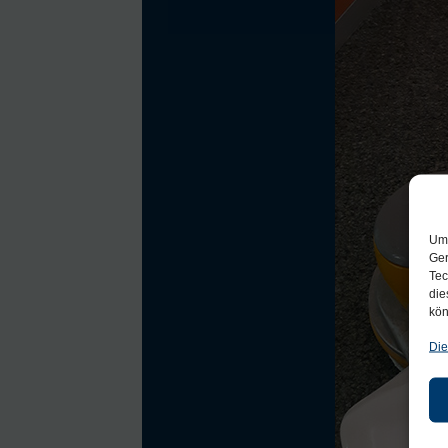
Um 
Ger
Tec
die
kön
Die