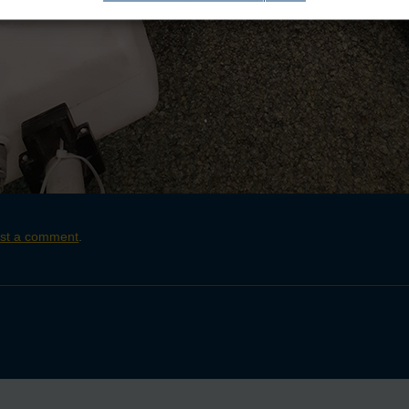
st a comment
.