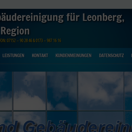
bäudereinigung für Leonberg,
 Region
N: 07152 – 90 28 46 & 0173 – 987 16 16
LEISTUNGEN
KONTAKT
KUNDENMEINUNGEN
DATENSCHUTZ