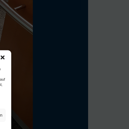
m
 auf
t,
en