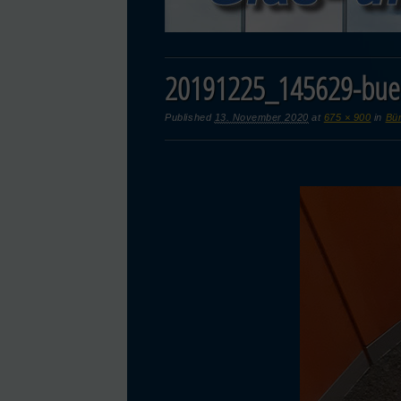
20191225_145629-bue
Published
13. November 2020
at
675 × 900
in
Bür