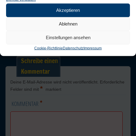
Akzeptieren
Trackbacks are closed, but you can
post a comment
.
Ablehnen
Einstellungen ansehen
← Previous
Next →
Cookie-Richtlinie
Datenschutz
Impressum
Schreibe einen
Kommentar
Deine E-Mail-Adresse wird nicht veröffentlicht.
Erforderliche
*
Felder sind mit
markiert
*
KOMMENTAR