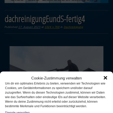
dachreinigungEundS-fertig4
Published
17. August 2023
at
1024 × 768
in
Dachreinigung
Cookie-Zustimmung verwalten
Um dir ein optimales Erlebnis zu bieten, verwenden wir Technologien wie
Cookies, um Geräteinformationen zu speichern und/oder darauf
zuzugreifen. Wenn du diesen Technologien zustimmst, können wir Daten
wie das Surfverhalten oder eindeutige IDs auf dieser Website verarbeiten.
Wenn du deine Zustimmung nicht erteilst oder zurückziehst, können
bestimmte Merkmale und Funktionen beeinträchtigt werden.
Dienste verwalten