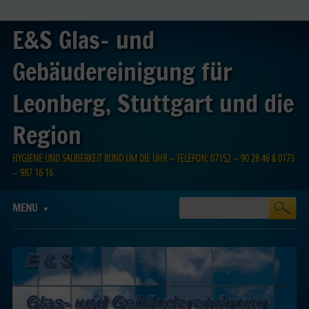
E&S Glas- und
Gebäudereinigung für
Leonberg, Stuttgart und die
Region
HYGIENE UND SAUBERKEIT RUND UM DIE UHR – TELEFON: 07152 – 90 28 46 & 0173
– 987 16 16
Main menu
Skip
MENU
to
content