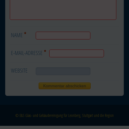
*
NAME
*
E-MAIL-ADRESSE
WEBSITE
© E&S Glas- und Gebäudereinigung für Leonberg, Stuttgart und die Region