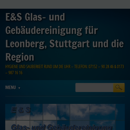
E&S Glas- und
Gebäudereinigung für
Leonberg, Stuttgart und die
Region
HYGIENE UND SAUBERKEIT RUND UM DIE UHR – TELEFON: 07152 – 90 28 46 & 0173
– 987 16 16
Main menu
Skip
MENU
to
content