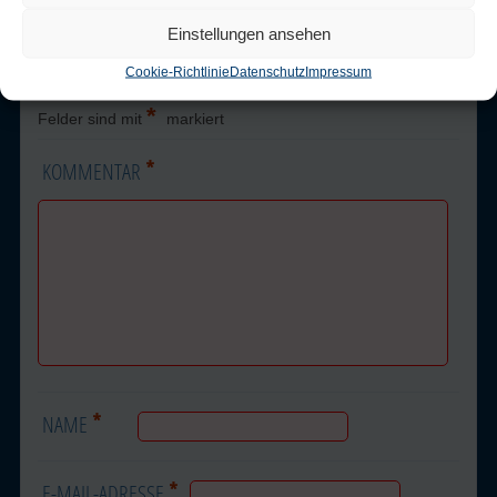
Schreibe einen
Einstellungen ansehen
Kommentar
Cookie-Richtlinie
Datenschutz
Impressum
Deine E-Mail-Adresse wird nicht veröffentlicht.
Erforderliche
*
Felder sind mit
markiert
*
KOMMENTAR
*
NAME
*
E-MAIL-ADRESSE