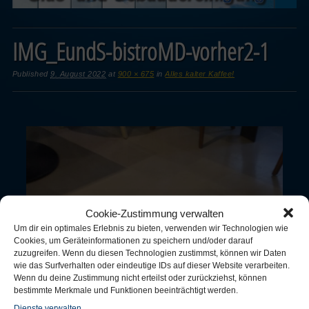
IMG_EundS-bistroMD-vorher2-1
Published
9. August 2022
at
900 × 675
in
Alles kalter Kaffee!
Cookie-Zustimmung verwalten
Um dir ein optimales Erlebnis zu bieten, verwenden wir Technologien wie
Cookies, um Geräteinformationen zu speichern und/oder darauf
zuzugreifen. Wenn du diesen Technologien zustimmst, können wir Daten
wie das Surfverhalten oder eindeutige IDs auf dieser Website verarbeiten.
Wenn du deine Zustimmung nicht erteilst oder zurückziehst, können
bestimmte Merkmale und Funktionen beeinträchtigt werden.
Dienste verwalten