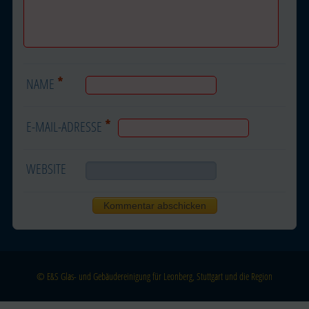
*
NAME
*
E-MAIL-ADRESSE
WEBSITE
© E&S Glas- und Gebäudereinigung für Leonberg, Stuttgart und die Region