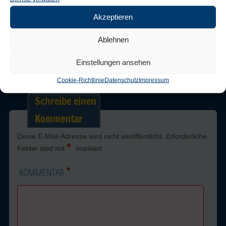
Akzeptieren
Trackbacks are closed, but you can
post a comment
.
Ablehnen
Einstellungen ansehen
← Previous
Next →
Cookie-Richtlinie
Datenschutz
Impressum
Schreibe einen
Kommentar
Deine E-Mail-Adresse wird nicht veröffentlicht.
Erforderliche
*
Felder sind mit
markiert
*
KOMMENTAR