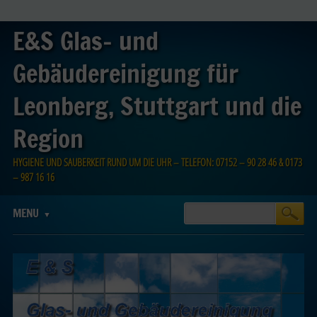
E&S Glas- und
Gebäudereinigung für
Leonberg, Stuttgart und die
Region
HYGIENE UND SAUBERKEIT RUND UM DIE UHR – TELEFON: 07152 – 90 28 46 & 0173
– 987 16 16
Main menu
Skip
MENU
to
content